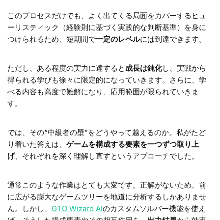
このプロセスだけでも、よく出てくる局面をカバーするヒュ
ーリスティック（経験則に基づく実践的な判断基準）を身に
つけられるため、短期間で
一定のレベル
には到達できます。
ただし、ある程度の実力に達すると
成長は鈍化
し、実戦から
得られる学びも徐々に限定的になっていきます。さらに、学
べる内容も高度で難解になり、応用範囲が限られていきま
す。
では、その“中級者の壁”をどうやって越えるのか。私がたど
り着いた答えは、
ゲームを構成する要素を一つずつ取り上
げ
、それぞれを深く理解し直すというアプローチでした。
通常このような作業はとても大変です。正解がないため、前
に広がる膨大なゲームツリーを地道に分析するしかありませ
ん。しかし、
GTO Wizard AI
のカスタムソルバー機能を使え