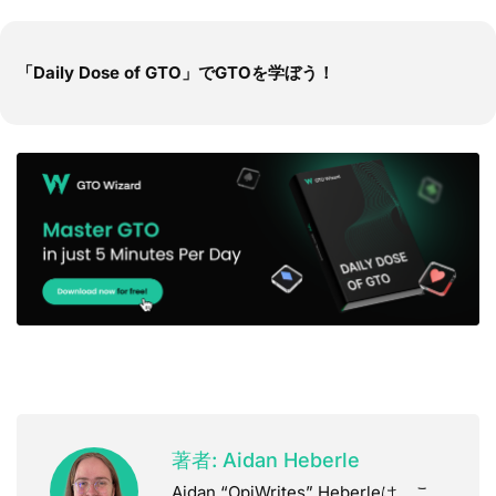
「Daily Dose of GTO」でGTOを学ぼう！
著者:
Aidan Heberle
Aidan “OpiWrites” Heberleは、こ