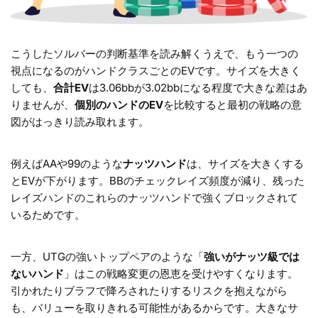
こうしたソルバーの判断基準を読み解くうえで、もう一つの
視点になるのがハンドクラスごとのEVです。サイズを大きく
しても、
合計EV
は3.06bbが3.02bbになる程度で大きな差はあ
りませんが、
個別のハンドのEV
を比較すると最初の戦略の意
図がはっきり読み取れます。
例えばAAや99のような
ナッツハンド
は、サイズを大きくする
とEVが下がります。BBのチェックレイズ頻度が減り、残った
レイズハンドのこれらのナッツハンドで強くブロックされて
いるためです。
一方、UTGの強いトップペアのような「
強いがナッツ級では
ないハンド
」はこの戦略変更の恩恵を受けやすくなります。
引かれたりブラフで降ろされたりするリスクを抱えながら
も、バリューを取りきれる可能性があるからです。大きなサ