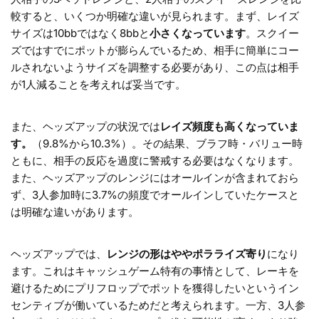
較すると、いくつか明確な違いが見られます。まず、レイズ
サイズは10bbではなく8bbと
小さくなっています
。スクイー
ズではすでにポットが膨らんでいるため、相手に簡単にコー
ルされないようサイズを調整する必要があり、この点は相手
が1人減ることを考えれば妥当です。
また、ヘッズアップの状況では
レイズ頻度も高くなっていま
す。
（9.8%から10.3%）。その結果、ブラフ時・バリュー時
ともに、相手の反応を過度に警戒する必要はなくなります。
また、ヘッズアップのレンジにはオールインが含まれておら
ず、3人参加時に3.7%の頻度でオールインしていたケースと
は明確な違いがあります。
ヘッズアップでは、
レンジの形はややポラライズ寄り
になり
ます。これはキャッシュゲーム特有の事情として、レーキを
避けるためにプリフロップでポットを獲得したいというイン
センティブが働いているためだと考えられます。一方、3人参