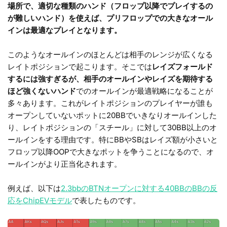
場所で、適切な種類のハンド（フロップ以降でプレイするの
が難しいハンド）を使えば、プリフロップでの大きなオール
インは最適なプレイとなります。
このようなオールインのほとんどは相手のレンジが広くなる
レイトポジションで起こります。そこでは
レイズフォールド
するには強すぎるが、相手のオールインやレイズを期待する
ほど強くないハンド
でのオールインが最適戦略になることが
多々あります。これがレイトポジションのプレイヤーが誰も
オープンしていないポットに20BBでいきなりオールインした
り、レイトポジションの「スチール」に対して30BB以上のオ
ールインをする理由です。特にBBやSBはレイズ額が小さいと
フロップ以降OOPで大きなポットを争うことになるので、オ
ールインがより正当化されます。
例えば、以下は
2.3bbのBTNオープンに対する40BBのBBの反
応をChipEVモデル
で表したものです。