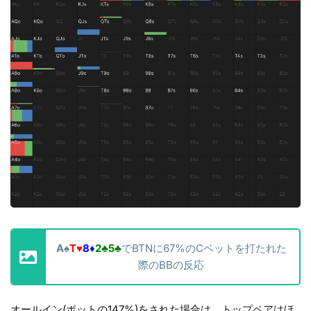
A
♠
T
♥
8
♦
2
♣
5
♣
でBTNに67%のCベットを打たれた
際のBBの反応
オールイン(ポットの147%)をされた場合は、トップペアはほ