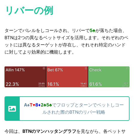
リバーの例
ターンでバレルをしコールされ、リバーで
5
♣
が落ちた場合、
BTNは2つの異なるベットサイズを活用します。それぞれのベ
ットには異なるターゲットが存在し、それそれ特定のハンド
に対してより効果的に機能します。
A
♠
T
♥
8
♦
2
♣
5
♣
でフロップとターンでベットしコー
ルされた際のBTNのリバー戦略
今回は、
BTNのマンハッタングラフ
を見ながら、各ベットサ