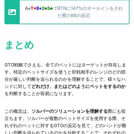
A
♠
T
♥
8
♦
2
♣
5
♣
でBTNに147%のオールインをされ
た際のBBの反応
まとめ
GTO戦略でさえも、全てのベットにはターゲットが存在しま
す。特定のベットサイズを使うと対戦相手のレンジのどの部
分が厳しい判断を迫られるのかを理解することで、様々なハ
ンドに対して
どれだけ、またはどのようにベットをするのか
を判断することが容易になります。
この概念は、
ソルバーのソリューションを理解する
際にも役
立ちます。ソルバーが複数のベットサイズを使用する際、そ
れぞれのベットに対するGTOの反応を見て、どのハンドが難
しい判断を迫られているのかを分析することで、それぞれの