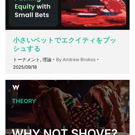
小さいベットでエクイティをプッ
シュする
トーナメント
,
理論
By
Andrew Brokos
2025/09/18