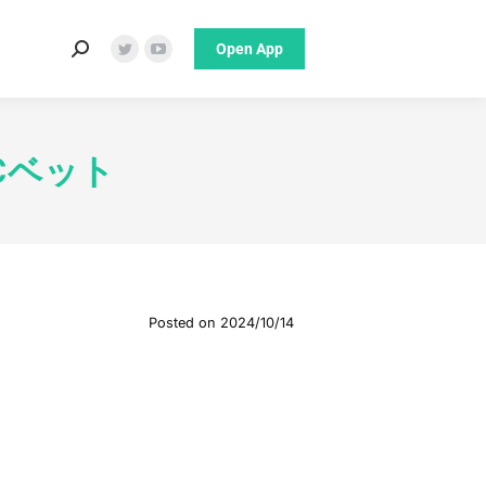
Open App
Search:
Twitter
YouTube
page
page
opens
opens
in
in
Cベット
new
new
window
window
Posted on
2024/10/14