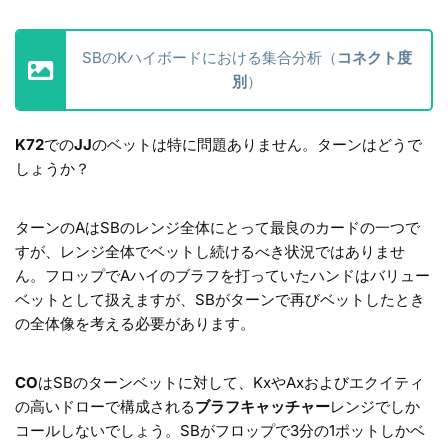
SBのKハイボードにおける集合分析（
コネクト度
別
）
K72
での
JJ
のベットは特に問題ありません。ターンはどうで
しょうか？
ターンのAはSBのレンジ全体にとって最良のカードの一つで
すが、レンジ全体でベットし続けるべき状況ではありませ
ん。フロップでAハイのブラフを打っていたハンドはバリュー
ベットとして扱えますが、SBがターンで再びベットしたとき
の全体像を考える必要があります。
CO
はSBのターンベットに対して、KxやAxおよびエクイティ
の高いドローで構成される
ブラフキャッチャー
レンジでしか
コールしないでしょう。SBがフロップで3分の1ポットしかベ