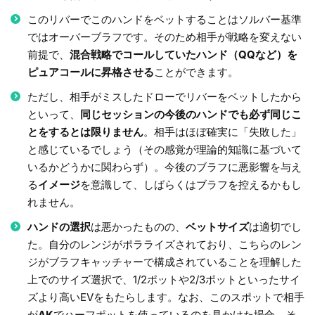
このリバーでこのハンドをベットすることはソルバー基準
ではオーバーブラフです。そのため相手が戦略を変えない
前提で、
混合戦略でコールしていたハンド（QQなど）を
ピュアコールに昇格させる
ことができます。
ただし、相手がミスしたドローでリバーをベットしたから
といって、
同じセッションの今後のハンドでも必ず同じこ
とをするとは限りません
。相手はほぼ確実に「失敗した」
と感じているでしょう（その感覚が理論的知識に基づいて
いるかどうかに関わらず）。今後のブラフに悪影響を与え
る
イメージ
を意識して、しばらくはブラフを控えるかもし
れません。
ハンドの選択
は悪かったものの、
ベットサイズ
は適切でし
た。自分のレンジがポラライズされており、こちらのレン
ジがブラフキャッチャーで構成されていることを理解した
上でのサイズ選択で、1/2ポットや2/3ポットといったサイ
ズより高いEVをもたらします。なお、このスポットで相手
が
AK
でハーフポットを使っているのを見かけた場合、そ