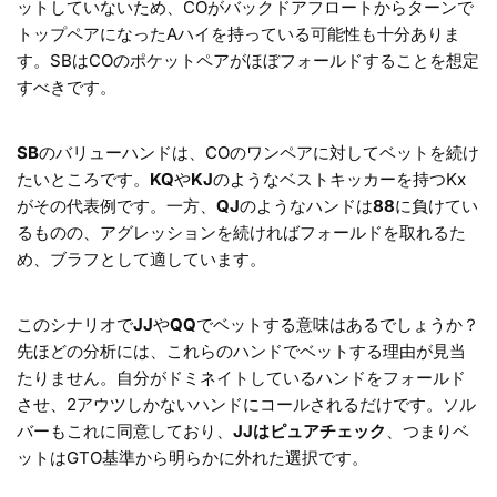
ットしていないため、COがバックドアフロートからターンで
トップペアになったAハイを持っている可能性も十分ありま
す。SBはCOのポケットペアがほぼフォールドすることを想定
すべきです。
SB
のバリューハンドは、COのワンペアに対してベットを続け
たいところです。
KQ
や
KJ
のようなベストキッカーを持つKx
がその代表例です。一方、
QJ
のようなハンドは
88
に負けてい
るものの、アグレッションを続ければフォールドを取れるた
め、ブラフとして適しています。
このシナリオで
JJ
や
QQ
でベットする意味はあるでしょうか？
先ほどの分析には、これらのハンドでベットする理由が見当
たりません。自分がドミネイトしているハンドをフォールド
させ、2アウツしかないハンドにコールされるだけです。ソル
バーもこれに同意しており、
JJはピュアチェック
、つまりベ
ットはGTO基準から明らかに外れた選択です。