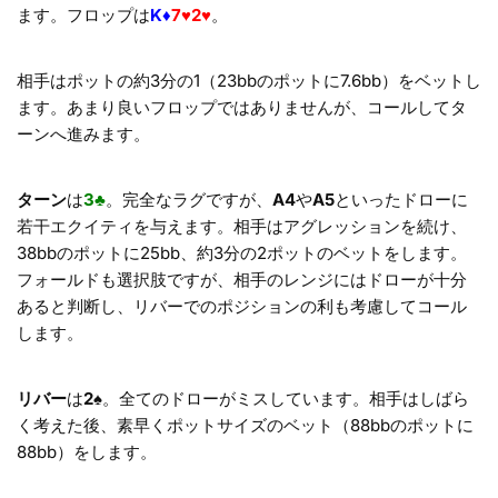
ます。フロップは
K♦
7♥2♥
。
相手はポットの約3分の1（23bbのポットに7.6bb）をベットし
ます。あまり良いフロップではありませんが、コールしてタ
ーンへ進みます。
ターン
は
3♣
。完全なラグですが、
A4
や
A5
といったドローに
若干エクイティを与えます。相手はアグレッションを続け、
38bbのポットに25bb、約3分の2ポットのベットをします。
フォールドも選択肢ですが、相手のレンジにはドローが十分
あると判断し、リバーでのポジションの利も考慮してコール
します。
リバー
は
2♠
。全てのドローがミスしています。相手はしばら
く考えた後、素早くポットサイズのベット（88bbのポットに
88bb）をします。