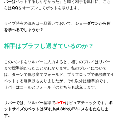
バーはベットするしかなかった」と呟く相手を尻目に、こち
らは
QQ
をオープンしてポットを取ります。
ライブ特有の読みは一旦置いておいて、
ショーダウンから何
を学べるでしょうか？
相手はブラフし過ぎているのか？
このハンドをソルバーに入力すると、相手のプレイはリバー
まで標準的だったことがわかります。私のプレイについて
は、ターンで低頻度でフォールド、プリフロップで低頻度で4
ベットする選択肢もありましたが、それ以外は標準的です。
リバーはコールとフォールドのどちらも成立します。
リバーでは、ソルバー基準で
J♥T♥
はピュアチェックです。
ポ
ットサイズのベットはSBに約4.8bbのEVロスをもたらしま
す。